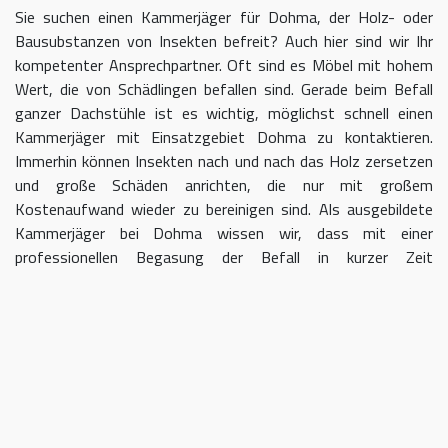
Sie suchen einen Kammerjäger für Dohma, der Holz- oder
Bausubstanzen von Insekten befreit? Auch hier sind wir Ihr
kompetenter Ansprechpartner. Oft sind es Möbel mit hohem
Wert, die von Schädlingen befallen sind. Gerade beim Befall
ganzer Dachstühle ist es wichtig, möglichst schnell einen
Kammerjäger mit Einsatzgebiet Dohma zu kontaktieren.
Immerhin können Insekten nach und nach das Holz zersetzen
und große Schäden anrichten, die nur mit großem
Kostenaufwand wieder zu bereinigen sind. Als ausgebildete
Kammerjäger bei Dohma wissen wir, dass mit einer
professionellen Begasung der Befall in kurzer Zeit
eingedämmt werden kann.
Kammerjäger für Dohma – geben
Sie Schädlingen keine Chane
Umso länger Sie warten, einen Kammerjäger für das Gebiet
Dohma einzuschalten, desto größer kann der letztendliche