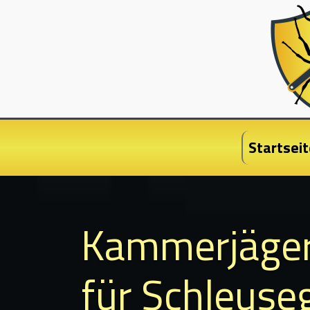
Startseit
Kammerjäge
für Schleuse