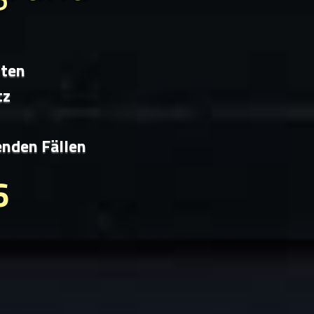
iten
tz
enden Fällen
6