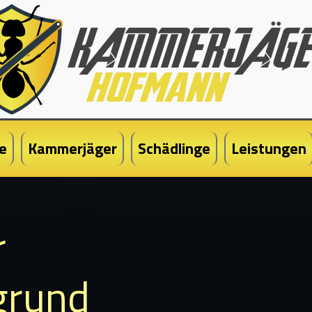
e
Kammerjäger
Schädlinge
Leistungen
r
grund