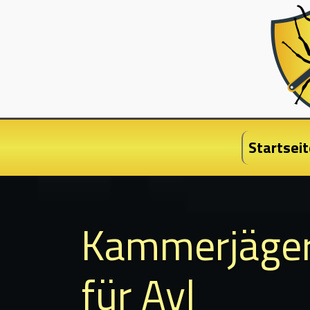
Startseit
Kammerjäge
für Ayl