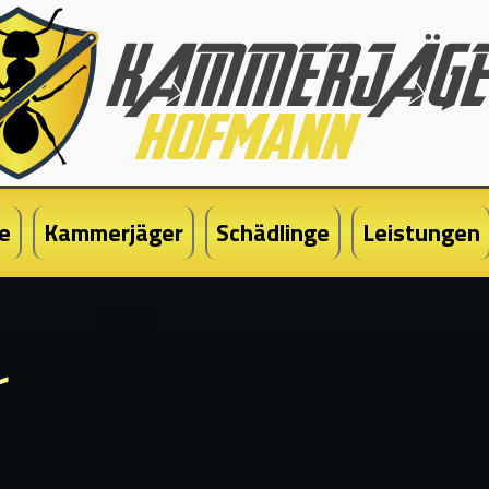
e
Kammerjäger
Schädlinge
Leistungen
r