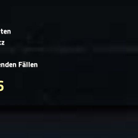
iten
tz
enden Fällen
6