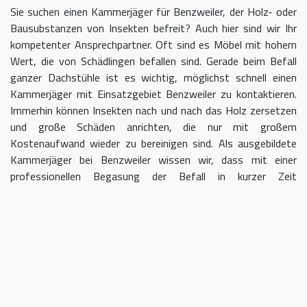
Sie suchen einen Kammerjäger für Benzweiler, der Holz- oder
Bausubstanzen von Insekten befreit? Auch hier sind wir Ihr
kompetenter Ansprechpartner. Oft sind es Möbel mit hohem
Wert, die von Schädlingen befallen sind. Gerade beim Befall
ganzer Dachstühle ist es wichtig, möglichst schnell einen
Kammerjäger mit Einsatzgebiet Benzweiler zu kontaktieren.
Immerhin können Insekten nach und nach das Holz zersetzen
und große Schäden anrichten, die nur mit großem
Kostenaufwand wieder zu bereinigen sind. Als ausgebildete
Kammerjäger bei Benzweiler wissen wir, dass mit einer
professionellen Begasung der Befall in kurzer Zeit
eingedämmt werden kann.
Kammerjäger für Benzweiler –
geben Sie Schädlingen keine Chane
Umso länger Sie warten, einen Kammerjäger für das Gebiet
Benzweiler einzuschalten, desto größer kann der letztendliche