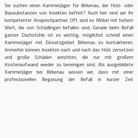
Sie suchen einen Kammerjäger für Birkenau, der Holz- oder
Bausubstanzen von Insekten befreit? Auch hier sind wir Ihr
kompetenter Ansprechpartner. Oft sind es Möbel mit hohem
Wert, die von Schädlingen befallen sind. Gerade beim Befall
ganzer Dachstühle ist es wichtig, möglichst schnell einen
Kammerjäger mit Einsatzgebiet Birkenau zu kontaktieren.
Immerhin können Insekten nach und nach das Holz zersetzen
und große Schäden anrichten, die nur mit großem
Kostenaufwand wieder zu bereinigen sind. Als ausgebildete
Kammerjäger bei Birkenau wissen wir, dass mit einer
professionellen Begasung der Befall in kurzer Zeit
eingedämmt werden kann.
Kammerjäger für Birkenau – geben
Sie Schädlingen keine Chane
Umso länger Sie warten, einen Kammerjäger für das Gebiet
Birkenau einzuschalten, desto größer kann der letztendliche