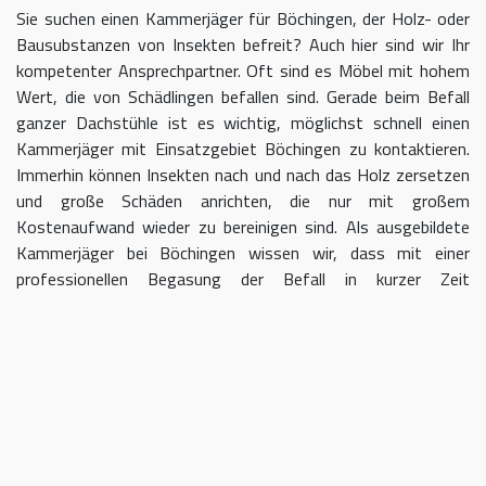
Sie suchen einen Kammerjäger für Böchingen, der Holz- oder
Bausubstanzen von Insekten befreit? Auch hier sind wir Ihr
kompetenter Ansprechpartner. Oft sind es Möbel mit hohem
Wert, die von Schädlingen befallen sind. Gerade beim Befall
ganzer Dachstühle ist es wichtig, möglichst schnell einen
Kammerjäger mit Einsatzgebiet Böchingen zu kontaktieren.
Immerhin können Insekten nach und nach das Holz zersetzen
und große Schäden anrichten, die nur mit großem
Kostenaufwand wieder zu bereinigen sind. Als ausgebildete
Kammerjäger bei Böchingen wissen wir, dass mit einer
professionellen Begasung der Befall in kurzer Zeit
eingedämmt werden kann.
Kammerjäger für Böchingen –
geben Sie Schädlingen keine Chane
Umso länger Sie warten, einen Kammerjäger für das Gebiet
Böchingen einzuschalten, desto größer kann der letztendliche