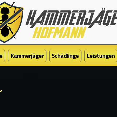
e
Kammerjäger
Schädlinge
Leistungen
r