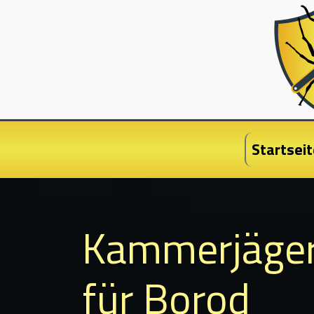
Startseit
Kammerjäge
für Borod