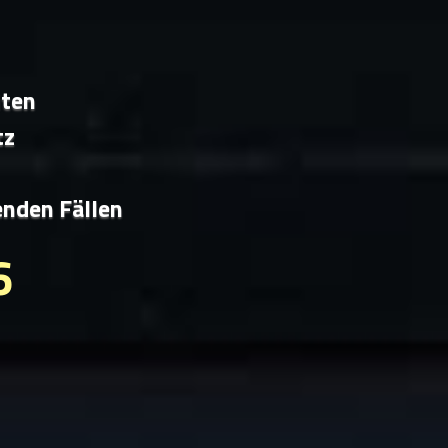
iten
tz
enden Fällen
6