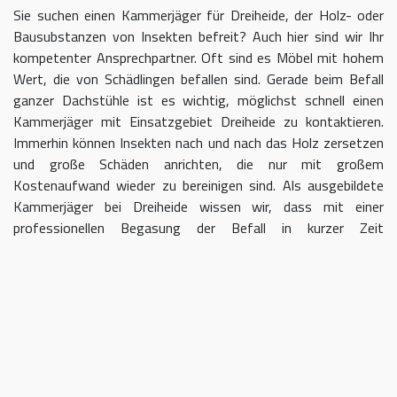
Sie suchen einen Kammerjäger für Dreiheide, der Holz- oder
Bausubstanzen von Insekten befreit? Auch hier sind wir Ihr
kompetenter Ansprechpartner. Oft sind es Möbel mit hohem
Wert, die von Schädlingen befallen sind. Gerade beim Befall
ganzer Dachstühle ist es wichtig, möglichst schnell einen
Kammerjäger mit Einsatzgebiet Dreiheide zu kontaktieren.
Immerhin können Insekten nach und nach das Holz zersetzen
und große Schäden anrichten, die nur mit großem
Kostenaufwand wieder zu bereinigen sind. Als ausgebildete
Kammerjäger bei Dreiheide wissen wir, dass mit einer
professionellen Begasung der Befall in kurzer Zeit
eingedämmt werden kann.
Kammerjäger für Dreiheide – geben
Sie Schädlingen keine Chane
Umso länger Sie warten, einen Kammerjäger für das Gebiet
Dreiheide einzuschalten, desto größer kann der letztendliche