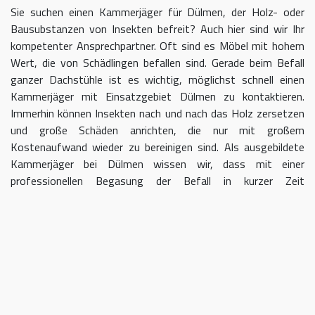
Sie suchen einen Kammerjäger für Dülmen, der Holz- oder
Bausubstanzen von Insekten befreit? Auch hier sind wir Ihr
kompetenter Ansprechpartner. Oft sind es Möbel mit hohem
Wert, die von Schädlingen befallen sind. Gerade beim Befall
ganzer Dachstühle ist es wichtig, möglichst schnell einen
Kammerjäger mit Einsatzgebiet Dülmen zu kontaktieren.
Immerhin können Insekten nach und nach das Holz zersetzen
und große Schäden anrichten, die nur mit großem
Kostenaufwand wieder zu bereinigen sind. Als ausgebildete
Kammerjäger bei Dülmen wissen wir, dass mit einer
professionellen Begasung der Befall in kurzer Zeit
eingedämmt werden kann.
Kammerjäger für Dülmen – geben
Sie Schädlingen keine Chane
Umso länger Sie warten, einen Kammerjäger für das Gebiet
Dülmen einzuschalten, desto größer kann der letztendliche