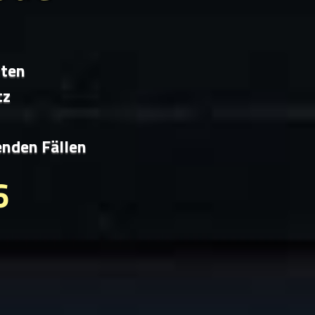
iten
tz
enden Fällen
6