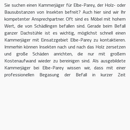
Sie suchen einen Kammerjäger für Elbe-Parey, der Holz- oder
Bausubstanzen von Insekten befreit? Auch hier sind wir Ihr
kompetenter Ansprechpartner. Oft sind es Möbel mit hohem
Wert, die von Schädlingen befallen sind. Gerade beim Befall
ganzer Dachstühle ist es wichtig, möglichst schnell einen
Kammerjäger mit Einsatzgebiet Elbe-Parey zu kontaktieren.
Immerhin können Insekten nach und nach das Holz zersetzen
und große Schäden anrichten, die nur mit großem
Kostenaufwand wieder zu bereinigen sind. Als ausgebildete
Kammerjäger bei Elbe-Parey wissen wir, dass mit einer
professionellen Begasung der Befall in kurzer Zeit
eingedämmt werden kann.
Kammerjäger für Elbe-Parey –
geben Sie Schädlingen keine Chane
Umso länger Sie warten, einen Kammerjäger für das Gebiet
Elbe-Parey einzuschalten, desto größer kann der letztendliche