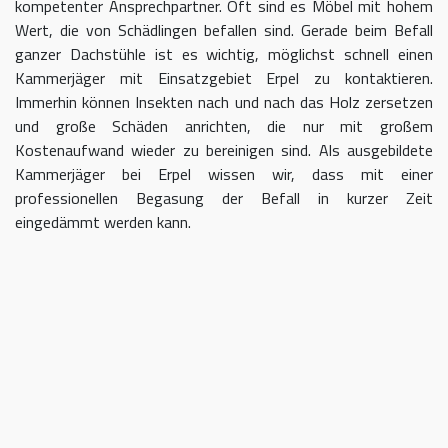
kompetenter Ansprechpartner. Oft sind es Möbel mit hohem
Wert, die von Schädlingen befallen sind. Gerade beim Befall
ganzer Dachstühle ist es wichtig, möglichst schnell einen
Kammerjäger mit Einsatzgebiet Erpel zu kontaktieren.
Immerhin können Insekten nach und nach das Holz zersetzen
und große Schäden anrichten, die nur mit großem
Kostenaufwand wieder zu bereinigen sind. Als ausgebildete
Kammerjäger bei Erpel wissen wir, dass mit einer
professionellen Begasung der Befall in kurzer Zeit
eingedämmt werden kann.
Kammerjäger für Erpel – geben Sie
Schädlingen keine Chane
Umso länger Sie warten, einen Kammerjäger für das Gebiet
Erpel einzuschalten, desto größer kann der letztendliche
Schaden sein. Im Idealfall kontaktieren Sie uns sofort, sobald
Sie einen Schädlingsbefall bemerken. Wir beraten Sie gerne