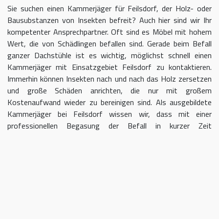
Sie suchen einen Kammerjäger für Feilsdorf, der Holz- oder
Bausubstanzen von Insekten befreit? Auch hier sind wir Ihr
kompetenter Ansprechpartner. Oft sind es Möbel mit hohem
Wert, die von Schädlingen befallen sind. Gerade beim Befall
ganzer Dachstühle ist es wichtig, möglichst schnell einen
Kammerjäger mit Einsatzgebiet Feilsdorf zu kontaktieren.
Immerhin können Insekten nach und nach das Holz zersetzen
und große Schäden anrichten, die nur mit großem
Kostenaufwand wieder zu bereinigen sind. Als ausgebildete
Kammerjäger bei Feilsdorf wissen wir, dass mit einer
professionellen Begasung der Befall in kurzer Zeit
eingedämmt werden kann.
Kammerjäger für Feilsdorf – geben
Sie Schädlingen keine Chane
Umso länger Sie warten, einen Kammerjäger für das Gebiet
Feilsdorf einzuschalten, desto größer kann der letztendliche