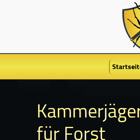
Startseit
Kammerjäge
für Forst