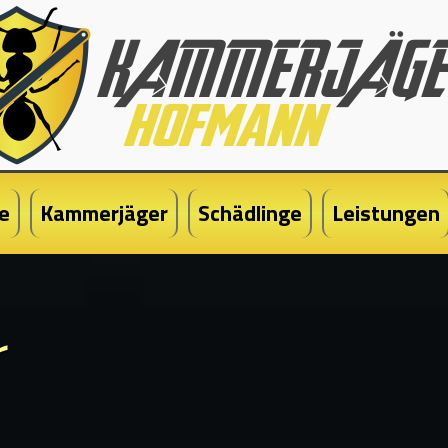
e
Kammerjäger
Schädlinge
Leistungen
r