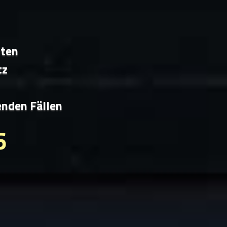
iten
tz
enden Fällen
6