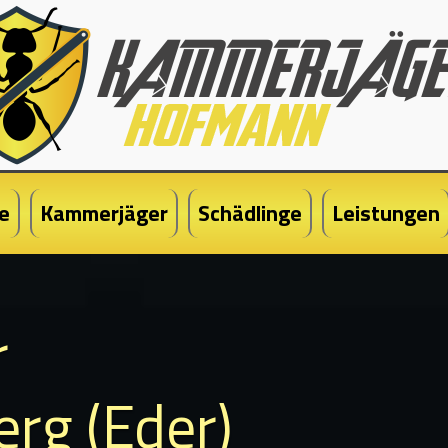
e
Kammerjäger
Schädlinge
Leistungen
r
erg (Eder)