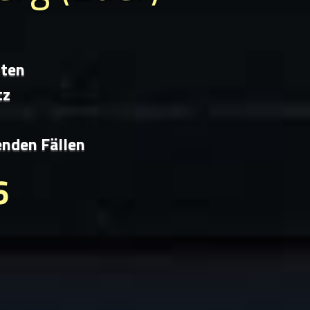
iten
tz
enden Fällen
6