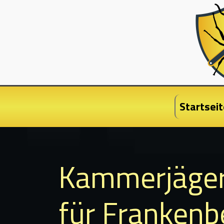
Startseit
Kammerjäge
für Frankenb