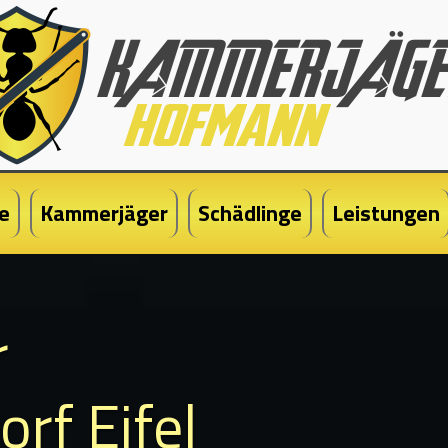
e
Kammerjäger
Schädlinge
Leistungen
r
rf Eifel