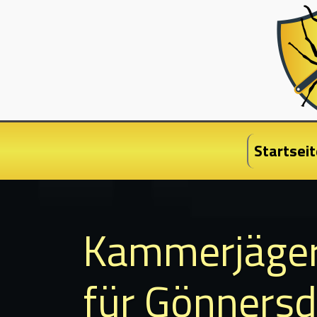
Startseit
Kammerjäge
für Gönnersdo