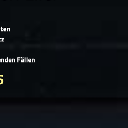
iten
tz
enden Fällen
6