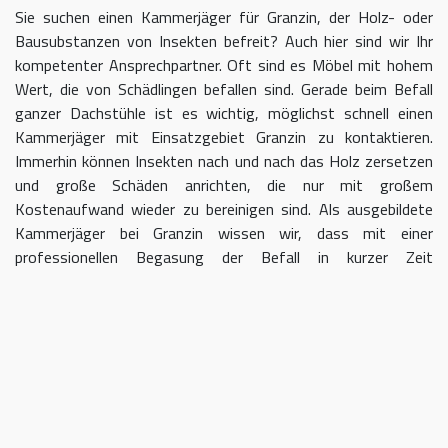
Sie suchen einen Kammerjäger für Granzin, der Holz- oder
Bausubstanzen von Insekten befreit? Auch hier sind wir Ihr
kompetenter Ansprechpartner. Oft sind es Möbel mit hohem
Wert, die von Schädlingen befallen sind. Gerade beim Befall
ganzer Dachstühle ist es wichtig, möglichst schnell einen
Kammerjäger mit Einsatzgebiet Granzin zu kontaktieren.
Immerhin können Insekten nach und nach das Holz zersetzen
und große Schäden anrichten, die nur mit großem
Kostenaufwand wieder zu bereinigen sind. Als ausgebildete
Kammerjäger bei Granzin wissen wir, dass mit einer
professionellen Begasung der Befall in kurzer Zeit
eingedämmt werden kann.
Kammerjäger für Granzin – geben
Sie Schädlingen keine Chane
Umso länger Sie warten, einen Kammerjäger für das Gebiet
Granzin einzuschalten, desto größer kann der letztendliche