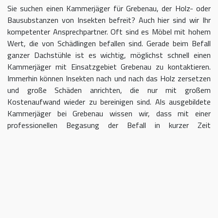
Sie suchen einen Kammerjäger für Grebenau, der Holz- oder
Bausubstanzen von Insekten befreit? Auch hier sind wir Ihr
kompetenter Ansprechpartner. Oft sind es Möbel mit hohem
Wert, die von Schädlingen befallen sind. Gerade beim Befall
ganzer Dachstühle ist es wichtig, möglichst schnell einen
Kammerjäger mit Einsatzgebiet Grebenau zu kontaktieren.
Immerhin können Insekten nach und nach das Holz zersetzen
und große Schäden anrichten, die nur mit großem
Kostenaufwand wieder zu bereinigen sind. Als ausgebildete
Kammerjäger bei Grebenau wissen wir, dass mit einer
professionellen Begasung der Befall in kurzer Zeit
eingedämmt werden kann.
Kammerjäger für Grebenau – geben
Sie Schädlingen keine Chane
Umso länger Sie warten, einen Kammerjäger für das Gebiet
Grebenau einzuschalten, desto größer kann der letztendliche