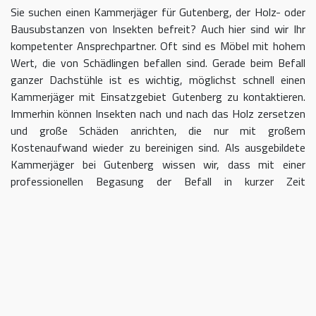
Sie suchen einen Kammerjäger für Gutenberg, der Holz- oder
Bausubstanzen von Insekten befreit? Auch hier sind wir Ihr
kompetenter Ansprechpartner. Oft sind es Möbel mit hohem
Wert, die von Schädlingen befallen sind. Gerade beim Befall
ganzer Dachstühle ist es wichtig, möglichst schnell einen
Kammerjäger mit Einsatzgebiet Gutenberg zu kontaktieren.
Immerhin können Insekten nach und nach das Holz zersetzen
und große Schäden anrichten, die nur mit großem
Kostenaufwand wieder zu bereinigen sind. Als ausgebildete
Kammerjäger bei Gutenberg wissen wir, dass mit einer
professionellen Begasung der Befall in kurzer Zeit
eingedämmt werden kann.
Kammerjäger für Gutenberg –
geben Sie Schädlingen keine Chane
Umso länger Sie warten, einen Kammerjäger für das Gebiet
Gutenberg einzuschalten, desto größer kann der letztendliche