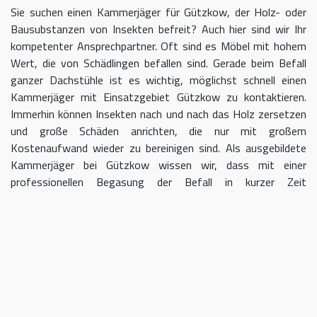
Sie suchen einen Kammerjäger für Gützkow, der Holz- oder
Bausubstanzen von Insekten befreit? Auch hier sind wir Ihr
kompetenter Ansprechpartner. Oft sind es Möbel mit hohem
Wert, die von Schädlingen befallen sind. Gerade beim Befall
ganzer Dachstühle ist es wichtig, möglichst schnell einen
Kammerjäger mit Einsatzgebiet Gützkow zu kontaktieren.
Immerhin können Insekten nach und nach das Holz zersetzen
und große Schäden anrichten, die nur mit großem
Kostenaufwand wieder zu bereinigen sind. Als ausgebildete
Kammerjäger bei Gützkow wissen wir, dass mit einer
professionellen Begasung der Befall in kurzer Zeit
eingedämmt werden kann.
Kammerjäger für Gützkow – geben
Sie Schädlingen keine Chane
Umso länger Sie warten, einen Kammerjäger für das Gebiet
Gützkow einzuschalten, desto größer kann der letztendliche