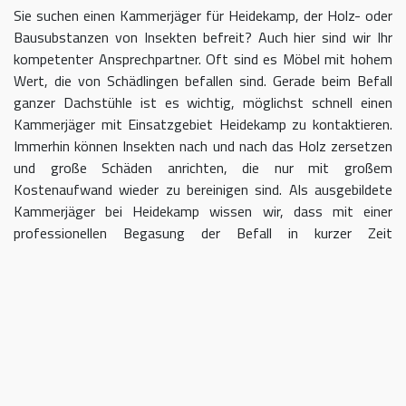
Sie suchen einen Kammerjäger für Heidekamp, der Holz- oder
Bausubstanzen von Insekten befreit? Auch hier sind wir Ihr
kompetenter Ansprechpartner. Oft sind es Möbel mit hohem
Wert, die von Schädlingen befallen sind. Gerade beim Befall
ganzer Dachstühle ist es wichtig, möglichst schnell einen
Kammerjäger mit Einsatzgebiet Heidekamp zu kontaktieren.
Immerhin können Insekten nach und nach das Holz zersetzen
und große Schäden anrichten, die nur mit großem
Kostenaufwand wieder zu bereinigen sind. Als ausgebildete
Kammerjäger bei Heidekamp wissen wir, dass mit einer
professionellen Begasung der Befall in kurzer Zeit
eingedämmt werden kann.
Kammerjäger für Heidekamp –
geben Sie Schädlingen keine Chane
Umso länger Sie warten, einen Kammerjäger für das Gebiet
Heidekamp einzuschalten, desto größer kann der letztendliche