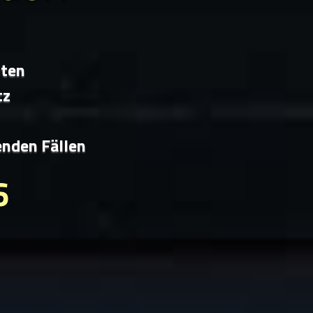
iten
tz
enden Fällen
6