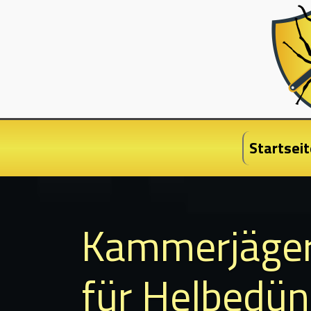
Startseit
Kammerjäge
für Helbedün