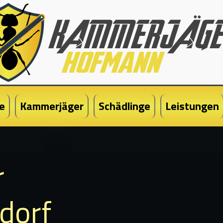
e
Kammerjäger
Schädlinge
Leistungen
r
dorf