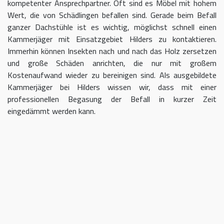
kompetenter Ansprechpartner. Oft sind es Möbel mit hohem
Wert, die von Schädlingen befallen sind. Gerade beim Befall
ganzer Dachstühle ist es wichtig, möglichst schnell einen
Kammerjäger mit Einsatzgebiet Hilders zu kontaktieren.
Immerhin können Insekten nach und nach das Holz zersetzen
und große Schäden anrichten, die nur mit großem
Kostenaufwand wieder zu bereinigen sind. Als ausgebildete
Kammerjäger bei Hilders wissen wir, dass mit einer
professionellen Begasung der Befall in kurzer Zeit
eingedämmt werden kann.
Kammerjäger für Hilders – geben
Sie Schädlingen keine Chane
Umso länger Sie warten, einen Kammerjäger für das Gebiet
Hilders einzuschalten, desto größer kann der letztendliche
Schaden sein. Im Idealfall kontaktieren Sie uns sofort, sobald
Sie einen Schädlingsbefall bemerken. Wir beraten Sie gerne