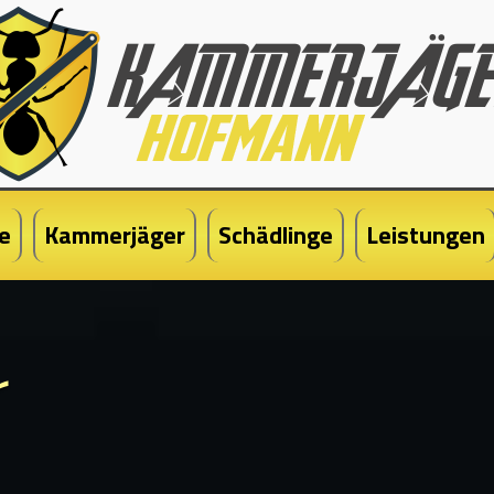
e
Kammerjäger
Schädlinge
Leistungen
r