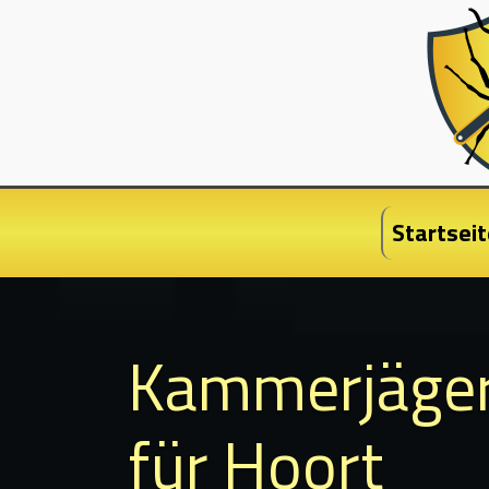
Startseit
Kammerjäge
für Hoort