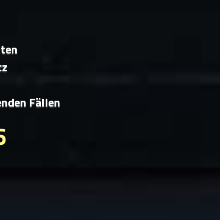
iten
tz
enden Fällen
6