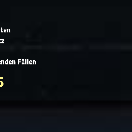
iten
tz
enden Fällen
6