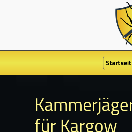
Startseit
Kammerjäge
für Kargow