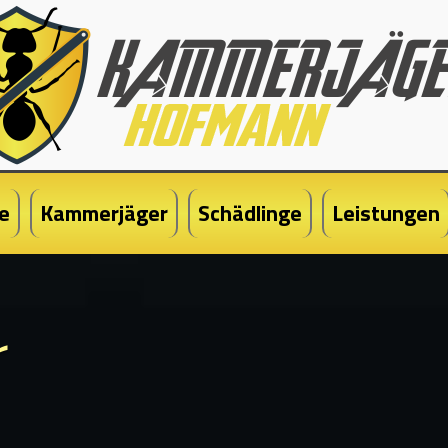
e
Kammerjäger
Schädlinge
Leistungen
r