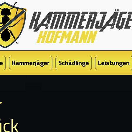
e
Kammerjäger
Schädlinge
Leistungen
r
ück