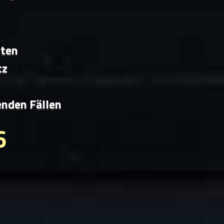
iten
tz
enden Fällen
6