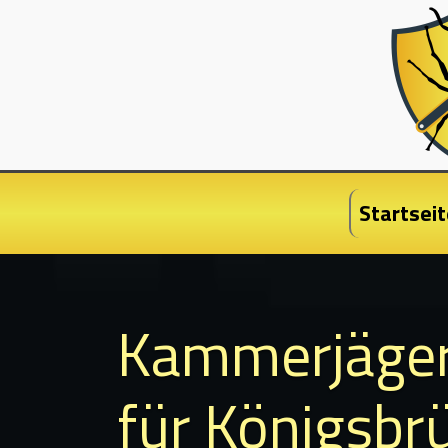
Startseit
Kammerjäge
für Königsbr