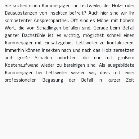
Sie suchen einen Kammerjäger für Lettweiler, der Holz- oder
Bausubstanzen von Insekten befreit? Auch hier sind wir Ihr
kompetenter Ansprechpartner. Oft sind es Möbel mit hohem
Wert, die von Schädlingen befallen sind. Gerade beim Befall
ganzer Dachstühle ist es wichtig, möglichst schnell einen
Kammerjäger mit Einsatzgebiet Lettweiler zu kontaktieren.
Immerhin können Insekten nach und nach das Holz zersetzen
und große Schäden anrichten, die nur mit großem
Kostenaufwand wieder zu bereinigen sind. Als ausgebildete
Kammerjäger bei Lettweiler wissen wir, dass mit einer
professionellen Begasung der Befall in kurzer Zeit
eingedämmt werden kann.
Kammerjäger für Lettweiler –
geben Sie Schädlingen keine Chane
Umso länger Sie warten, einen Kammerjäger für das Gebiet
Lettweiler einzuschalten, desto größer kann der letztendliche