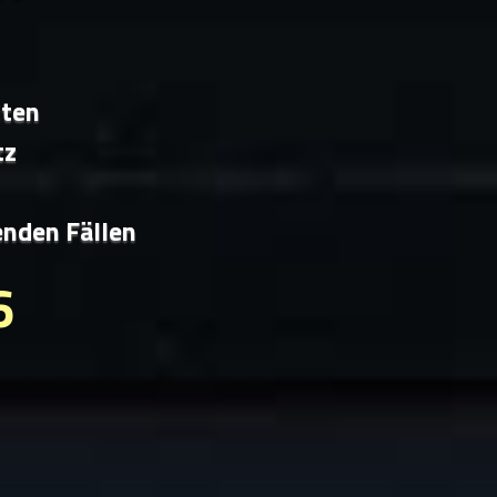
iten
tz
enden Fällen
6