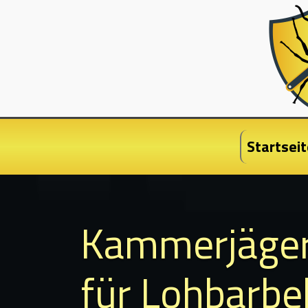
Startseit
Kammerjäge
für Lohbarbe