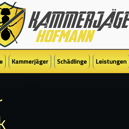
e
Kammerjäger
Schädlinge
Leistungen
r
k