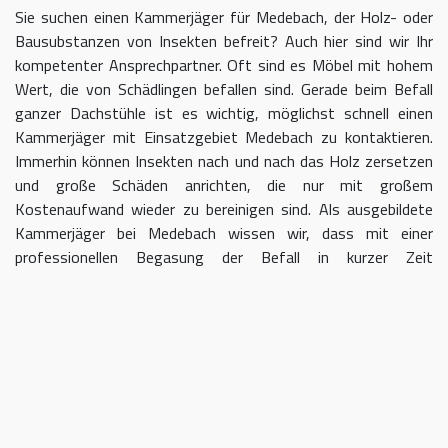
Sie suchen einen Kammerjäger für Medebach, der Holz- oder
Bausubstanzen von Insekten befreit? Auch hier sind wir Ihr
kompetenter Ansprechpartner. Oft sind es Möbel mit hohem
Wert, die von Schädlingen befallen sind. Gerade beim Befall
ganzer Dachstühle ist es wichtig, möglichst schnell einen
Kammerjäger mit Einsatzgebiet Medebach zu kontaktieren.
Immerhin können Insekten nach und nach das Holz zersetzen
und große Schäden anrichten, die nur mit großem
Kostenaufwand wieder zu bereinigen sind. Als ausgebildete
Kammerjäger bei Medebach wissen wir, dass mit einer
professionellen Begasung der Befall in kurzer Zeit
eingedämmt werden kann.
Kammerjäger für Medebach –
geben Sie Schädlingen keine Chane
Umso länger Sie warten, einen Kammerjäger für das Gebiet
Medebach einzuschalten, desto größer kann der letztendliche