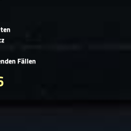
iten
tz
enden Fällen
6