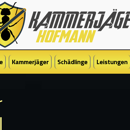
e
Kammerjäger
Schädlinge
Leistungen
r
l