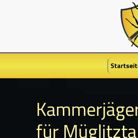
Startseit
Kammerjäge
für Müglitzta