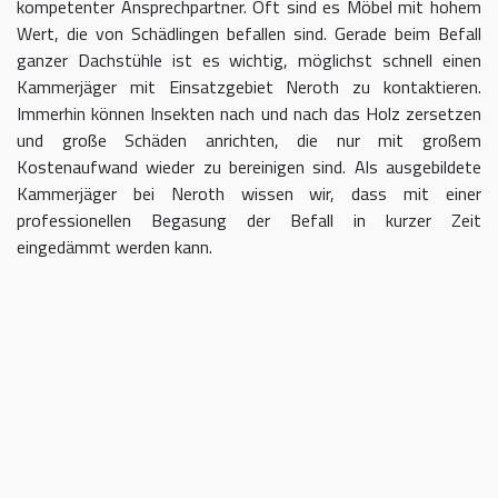
kompetenter Ansprechpartner. Oft sind es Möbel mit hohem
Wert, die von Schädlingen befallen sind. Gerade beim Befall
ganzer Dachstühle ist es wichtig, möglichst schnell einen
Kammerjäger mit Einsatzgebiet Neroth zu kontaktieren.
Immerhin können Insekten nach und nach das Holz zersetzen
und große Schäden anrichten, die nur mit großem
Kostenaufwand wieder zu bereinigen sind. Als ausgebildete
Kammerjäger bei Neroth wissen wir, dass mit einer
professionellen Begasung der Befall in kurzer Zeit
eingedämmt werden kann.
Kammerjäger für Neroth – geben
Sie Schädlingen keine Chane
Umso länger Sie warten, einen Kammerjäger für das Gebiet
Neroth einzuschalten, desto größer kann der letztendliche
Schaden sein. Im Idealfall kontaktieren Sie uns sofort, sobald
Sie einen Schädlingsbefall bemerken. Wir beraten Sie gerne