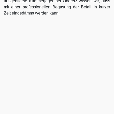
ausgebildete Kammerjäger bei Oberelz wissen wir, dass
mit einer professionellen Begasung der Befall in kurzer
Zeit eingedämmt werden kann.
Kammerjäger für Oberelz –
geben Sie Schädlingen keine
Chane
Umso länger Sie warten, einen Kammerjäger für das
Gebiet Oberelz einzuschalten, desto größer kann der
letztendliche Schaden sein. Im Idealfall kontaktieren Sie
uns sofort, sobald Sie einen Schädlingsbefall bemerken.
Wir beraten Sie gerne ausführlich zur weiteren
Vorgehensweise und stellen Ihnen ebenso nachhaltige wie
kostensparende Lösungen vor. Übrigens lohnt es sich in
der Schädlingsbekämpfung immer, über
Vorsorgemaßnahmen nachzudenken. Besonders in
gefährdeten Bereichen sparen Sie durch vorausschauende