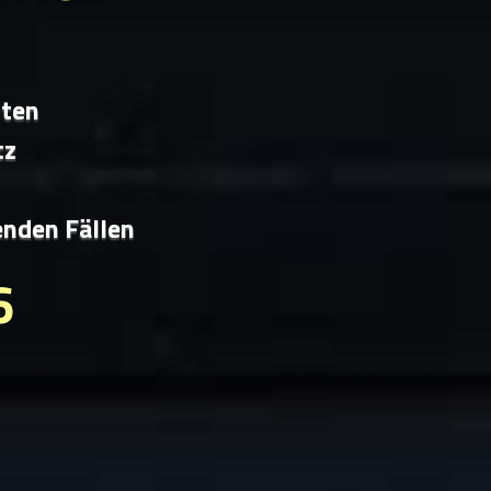
iten
tz
enden Fällen
6