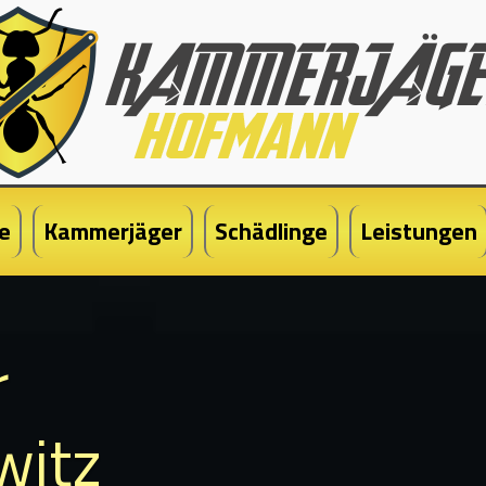
e
Kammerjäger
Schädlinge
Leistungen
r
witz