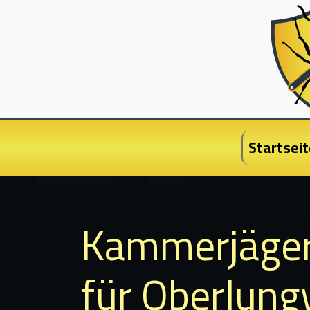
Startseit
Kammerjäge
für Oberlung