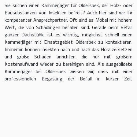
Sie suchen einen Kammerjäger für Oldersbek, der Holz- oder
Bausubstanzen von Insekten befreit? Auch hier sind wir Ihr
kompetenter Ansprechpartner. Oft sind es Möbel mit hohem
Wert, die von Schädlingen befallen sind. Gerade beim Befall
ganzer Dachstühle ist es wichtig, möglichst schnell einen
Kammerjäger mit Einsatzgebiet Oldersbek zu kontaktieren.
Immerhin können Insekten nach und nach das Holz zersetzen
und große Schäden anrichten, die nur mit großem
Kostenaufwand wieder zu bereinigen sind. Als ausgebildete
Kammerjäger bei Oldersbek wissen wir, dass mit einer
professionellen Begasung der Befall in kurzer Zeit
eingedämmt werden kann.
Kammerjäger für Oldersbek –
geben Sie Schädlingen keine Chane
Umso länger Sie warten, einen Kammerjäger für das Gebiet
Oldersbek einzuschalten, desto größer kann der letztendliche