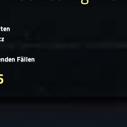
iten
tz
enden Fällen
6