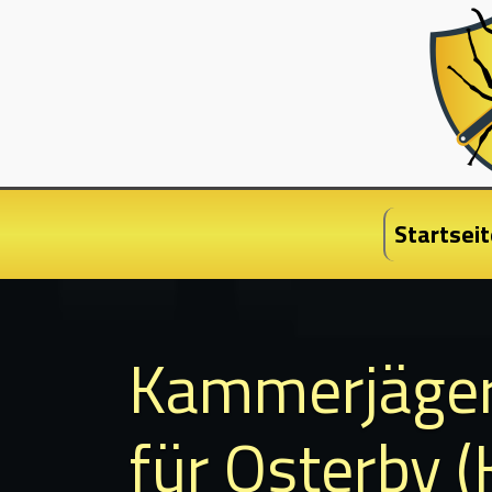
Startseit
Kammerjäge
für Osterby (