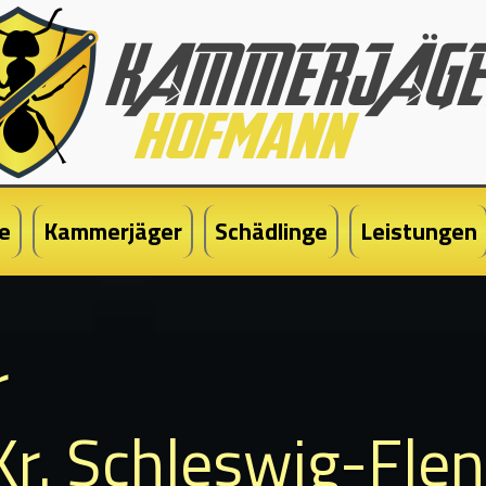
e
Kammerjäger
Schädlinge
Leistungen
r
Kr. Schleswig-Fle