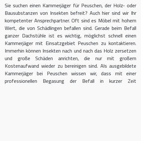
Sie suchen einen Kammerjäger für Peuschen, der Holz- oder
Bausubstanzen von Insekten befreit? Auch hier sind wir Ihr
kompetenter Ansprechpartner. Oft sind es Möbel mit hohem
Wert, die von Schädlingen befallen sind. Gerade beim Befall
ganzer Dachstühle ist es wichtig, möglichst schnell einen
Kammerjäger mit Einsatzgebiet Peuschen zu kontaktieren.
Immerhin können Insekten nach und nach das Holz zersetzen
und große Schäden anrichten, die nur mit großem
Kostenaufwand wieder zu bereinigen sind. Als ausgebildete
Kammerjäger bei Peuschen wissen wir, dass mit einer
professionellen Begasung der Befall in kurzer Zeit
eingedämmt werden kann.
Kammerjäger für Peuschen – geben
Sie Schädlingen keine Chane
Umso länger Sie warten, einen Kammerjäger für das Gebiet
Peuschen einzuschalten, desto größer kann der letztendliche