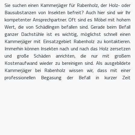
Sie suchen einen Kammerjäger für Rabenholz, der Holz- oder
Bausubstanzen von Insekten befreit? Auch hier sind wir Ihr
kompetenter Ansprechpartner. Oft sind es Möbel mit hohem
Wert, die von Schädlingen befallen sind. Gerade beim Befall
ganzer Dachstühle ist es wichtig, möglichst schnell einen
Kammerjäger mit Einsatzgebiet Rabenholz zu kontaktieren.
Immerhin können Insekten nach und nach das Holz zersetzen
und große Schäden anrichten, die nur mit großem
Kostenaufwand wieder zu bereinigen sind. Als ausgebildete
Kammerjäger bei Rabenholz wissen wir, dass mit einer
professionellen Begasung der Befall in kurzer Zeit
eingedämmt werden kann.
Kammerjäger für Rabenholz –
geben Sie Schädlingen keine Chane
Umso länger Sie warten, einen Kammerjäger für das Gebiet
Rabenholz einzuschalten, desto größer kann der letztendliche