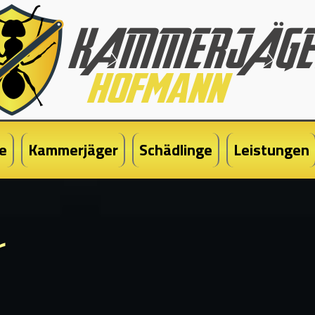
e
Kammerjäger
Schädlinge
Leistungen
r