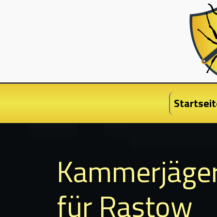
Startseit
Kammerjäge
für Rastow