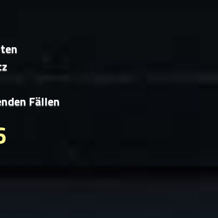
iten
tz
enden Fällen
6