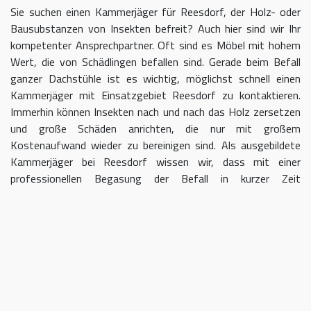
Sie suchen einen Kammerjäger für Reesdorf, der Holz- oder
Bausubstanzen von Insekten befreit? Auch hier sind wir Ihr
kompetenter Ansprechpartner. Oft sind es Möbel mit hohem
Wert, die von Schädlingen befallen sind. Gerade beim Befall
ganzer Dachstühle ist es wichtig, möglichst schnell einen
Kammerjäger mit Einsatzgebiet Reesdorf zu kontaktieren.
Immerhin können Insekten nach und nach das Holz zersetzen
und große Schäden anrichten, die nur mit großem
Kostenaufwand wieder zu bereinigen sind. Als ausgebildete
Kammerjäger bei Reesdorf wissen wir, dass mit einer
professionellen Begasung der Befall in kurzer Zeit
eingedämmt werden kann.
Kammerjäger für Reesdorf – geben
Sie Schädlingen keine Chane
Umso länger Sie warten, einen Kammerjäger für das Gebiet
Reesdorf einzuschalten, desto größer kann der letztendliche