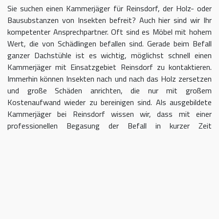
Sie suchen einen Kammerjäger für Reinsdorf, der Holz- oder
Bausubstanzen von Insekten befreit? Auch hier sind wir Ihr
kompetenter Ansprechpartner. Oft sind es Möbel mit hohem
Wert, die von Schädlingen befallen sind. Gerade beim Befall
ganzer Dachstühle ist es wichtig, möglichst schnell einen
Kammerjäger mit Einsatzgebiet Reinsdorf zu kontaktieren.
Immerhin können Insekten nach und nach das Holz zersetzen
und große Schäden anrichten, die nur mit großem
Kostenaufwand wieder zu bereinigen sind. Als ausgebildete
Kammerjäger bei Reinsdorf wissen wir, dass mit einer
professionellen Begasung der Befall in kurzer Zeit
eingedämmt werden kann.
Kammerjäger für Reinsdorf – geben
Sie Schädlingen keine Chane
Umso länger Sie warten, einen Kammerjäger für das Gebiet
Reinsdorf einzuschalten, desto größer kann der letztendliche