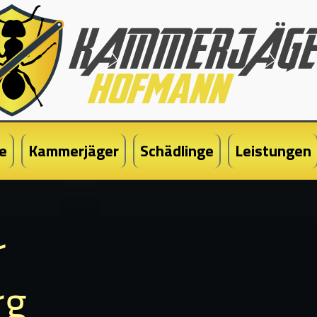
e
Kammerjäger
Schädlinge
Leistungen
r
rg