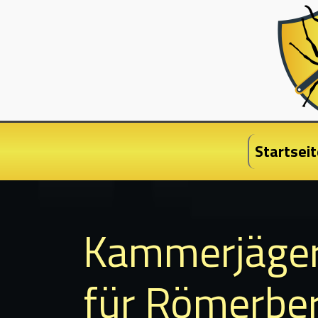
Startseit
Kammerjäge
für Römerbe