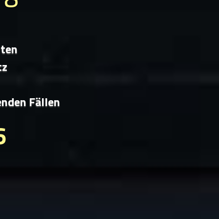
iten
tz
enden Fällen
6