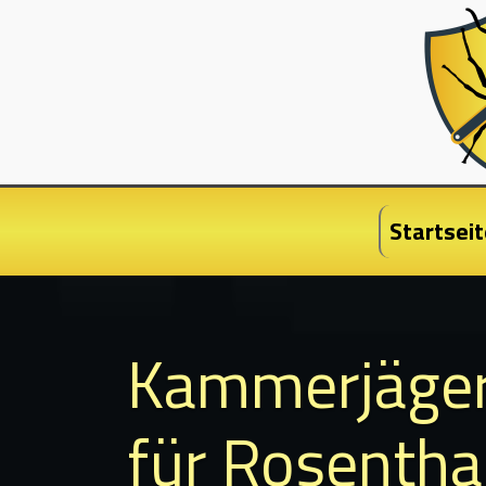
Startseit
Kammerjäge
für Rosenthal