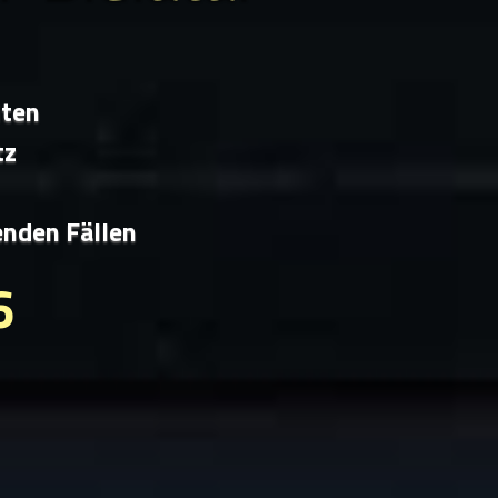
iten
tz
enden Fällen
6