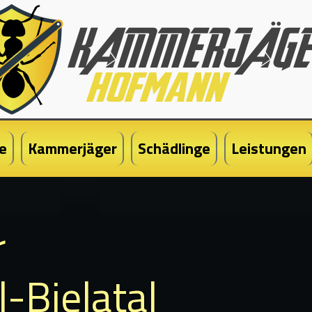
e
Kammerjäger
Schädlinge
Leistungen
r
-Bielatal