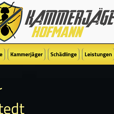
e
Kammerjäger
Schädlinge
Leistungen
r
stedt