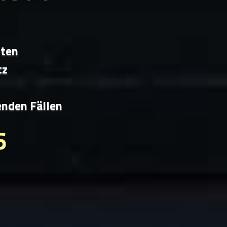
iten
tz
enden Fällen
6