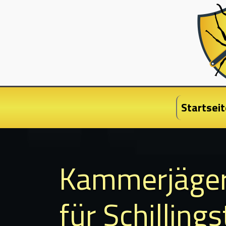
Startseit
Kammerjäge
für Schilling