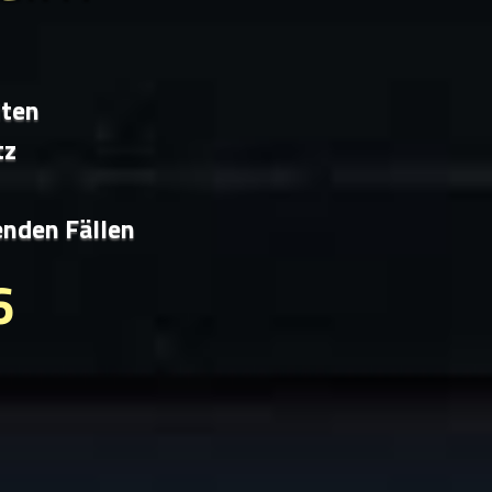
iten
tz
enden Fällen
6