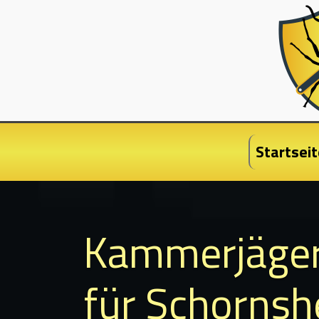
Startseit
Kammerjäge
für Schorns