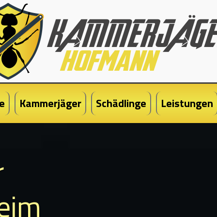
e
Kammerjäger
Schädlinge
Leistungen
r
heim