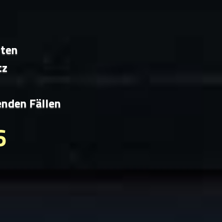
iten
tz
enden Fällen
6