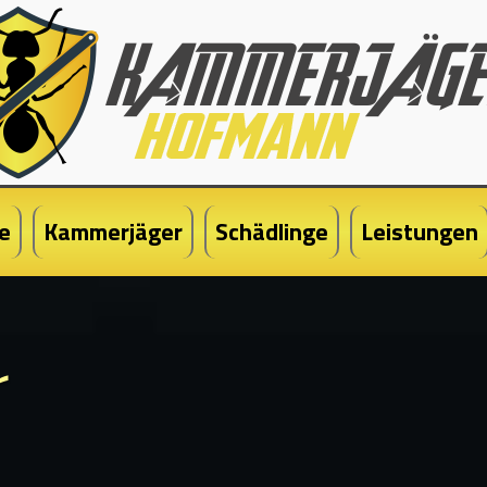
e
Kammerjäger
Schädlinge
Leistungen
r