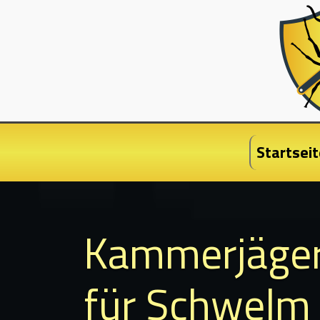
Startseit
Kammerjäge
für Schwelm