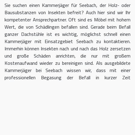
Sie suchen einen Kammerjäger für Seebach, der Holz- oder
Bausubstanzen von Insekten befreit? Auch hier sind wir Ihr
kompetenter Ansprechpartner. Oft sind es Möbel mit hohem
Wert, die von Schädlingen befallen sind. Gerade beim Befall
ganzer Dachstühle ist es wichtig, möglichst schnell einen
Kammerjäger mit Einsatzgebiet Seebach zu kontaktieren.
Immerhin können Insekten nach und nach das Holz zersetzen
und große Schäden anrichten, die nur mit großem
Kostenaufwand wieder zu bereinigen sind. Als ausgebildete
Kammerjäger bei Seebach wissen wir, dass mit einer
professionellen Begasung der Befall in kurzer Zeit
eingedämmt werden kann.
Kammerjäger für Seebach – geben
Sie Schädlingen keine Chane
Umso länger Sie warten, einen Kammerjäger für das Gebiet
Seebach einzuschalten, desto größer kann der letztendliche