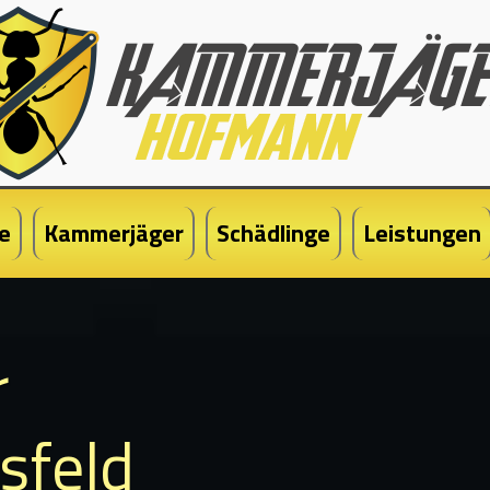
e
Kammerjäger
Schädlinge
Leistungen
r
sfeld