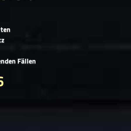
iten
tz
enden Fällen
6