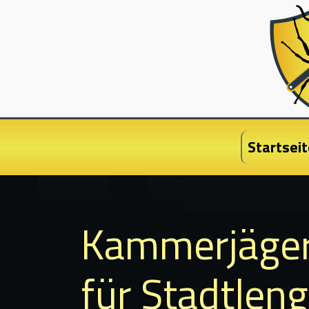
Startseit
Kammerjäge
für Stadtleng