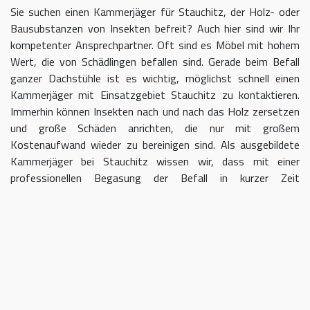
Sie suchen einen Kammerjäger für Stauchitz, der Holz- oder
Bausubstanzen von Insekten befreit? Auch hier sind wir Ihr
kompetenter Ansprechpartner. Oft sind es Möbel mit hohem
Wert, die von Schädlingen befallen sind. Gerade beim Befall
ganzer Dachstühle ist es wichtig, möglichst schnell einen
Kammerjäger mit Einsatzgebiet Stauchitz zu kontaktieren.
Immerhin können Insekten nach und nach das Holz zersetzen
und große Schäden anrichten, die nur mit großem
Kostenaufwand wieder zu bereinigen sind. Als ausgebildete
Kammerjäger bei Stauchitz wissen wir, dass mit einer
professionellen Begasung der Befall in kurzer Zeit
eingedämmt werden kann.
Kammerjäger für Stauchitz – geben
Sie Schädlingen keine Chane
Umso länger Sie warten, einen Kammerjäger für das Gebiet
Stauchitz einzuschalten, desto größer kann der letztendliche