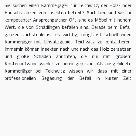
Sie suchen einen Kammerjäger für Teichwitz, der Holz- oder
Bausubstanzen von Insekten befreit? Auch hier sind wir Ihr
kompetenter Ansprechpartner. Oft sind es Möbel mit hohem
Wert, die von Schädlingen befallen sind. Gerade beim Befall
ganzer Dachstühle ist es wichtig, möglichst schnell einen
Kammerjäger mit Einsatzgebiet Teichwitz zu kontaktieren.
Immerhin können Insekten nach und nach das Holz zersetzen
und große Schäden anrichten, die nur mit großem
Kostenaufwand wieder zu bereinigen sind. Als ausgebildete
Kammerjäger bei Teichwitz wissen wir, dass mit einer
professionellen Begasung der Befall in kurzer Zeit
eingedämmt werden kann.
Kammerjäger für Teichwitz – geben
Sie Schädlingen keine Chane
Umso länger Sie warten, einen Kammerjäger für das Gebiet
Teichwitz einzuschalten, desto größer kann der letztendliche