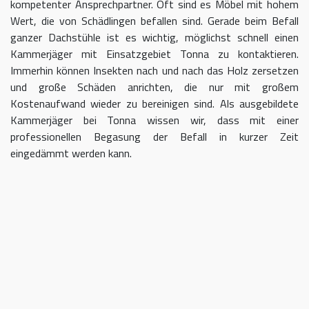
kompetenter Ansprechpartner. Oft sind es Möbel mit hohem
Wert, die von Schädlingen befallen sind. Gerade beim Befall
ganzer Dachstühle ist es wichtig, möglichst schnell einen
Kammerjäger mit Einsatzgebiet Tonna zu kontaktieren.
Immerhin können Insekten nach und nach das Holz zersetzen
und große Schäden anrichten, die nur mit großem
Kostenaufwand wieder zu bereinigen sind. Als ausgebildete
Kammerjäger bei Tonna wissen wir, dass mit einer
professionellen Begasung der Befall in kurzer Zeit
eingedämmt werden kann.
Kammerjäger für Tonna – geben Sie
Schädlingen keine Chane
Umso länger Sie warten, einen Kammerjäger für das Gebiet
Tonna einzuschalten, desto größer kann der letztendliche
Schaden sein. Im Idealfall kontaktieren Sie uns sofort, sobald
Sie einen Schädlingsbefall bemerken. Wir beraten Sie gerne